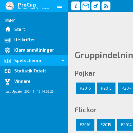
ProCup
Tournament Software
MENY
Start
Utskrifter
Klara anmälningar
Gruppindelni
Spelschema
Statistik Totalt
Pojkar
Vinnare
P2016
P2015
P2014
Last Update : 2024-11-13 14:26:26
Flickor
F2016
F2015
F2014