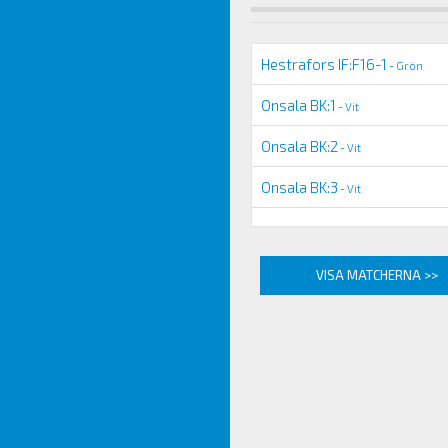
Hestrafors IF:F16-1
- Grön
Onsala BK:1
- Vit
Onsala BK:2
- Vit
Onsala BK:3
- Vit
VISA MATCHERNA >>