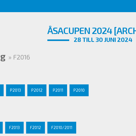
ÅSACUPEN 2024 [ARCH
28 TILL 30 JUNI 2024
ng
» F2016
P2013
P2012
P2011
P2010
F2013
F2012
F2010/2011