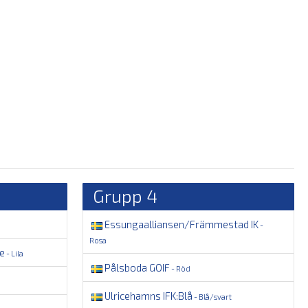
Grupp 4
Essungaalliansen/Främmestad IK
-
Rosa
e
- Lila
Pålsboda GOIF
- Röd
Ulricehamns IFK:Blå
- Blå/svart