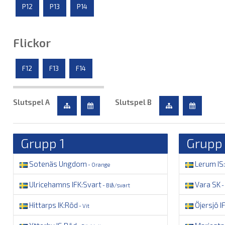
P12
P13
P14
Flickor
F12
F13
F14
Slutspel A
Slutspel B
Grupp 1
Grupp
Sotenäs Ungdom
Lerum IS:
- Orange
Ulricehamns IFK:Svart
Vara SK
- Blå/svart
-
Hittarps IK:Röd
Öjersjö IF
- Vit