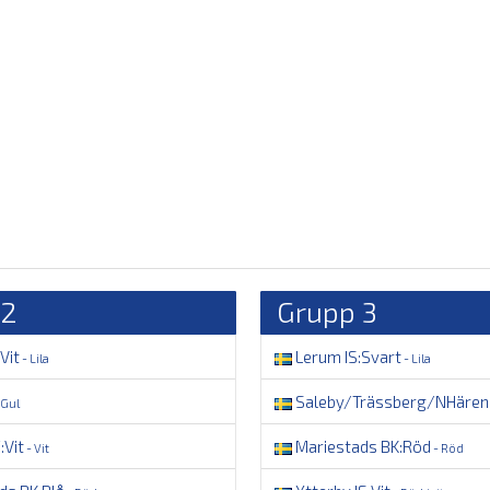
 2
Grupp 3
Vit
Lerum IS:Svart
- Lila
- Lila
Saleby/Trässberg/NHären
 Gul
:Vit
Mariestads BK:Röd
- Vit
- Röd