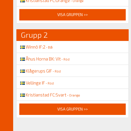
Kristianstad FC:Orange
- Orange
VISA GRUPPEN >>
Grupp 2
Winnö IF:2
- Blå
Åhus Horna BK: Vit
- Röd
Klågerups GIF
- Röd
Vellinge IF
- Röd
Kristianstad FC:Svart
- Orange
VISA GRUPPEN >>