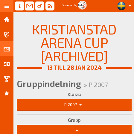
Powered by
KRISTIANSTAD
ARENA CUP
[ARCHIVED]
13 TILL 28 JAN 2024
Gruppindelning
» P 2007
Klass:
P 2007
Grupp
---