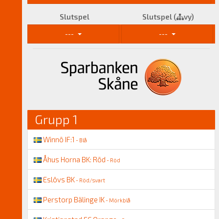
Slutspel
Slutspel (
vy)
---
---
Grupp 1
Winnö IF:1
- Blå
Åhus Horna BK: Röd
- Röd
Eslövs BK
- Röd/svart
Perstorp Bälinge IK
- Mörkblå