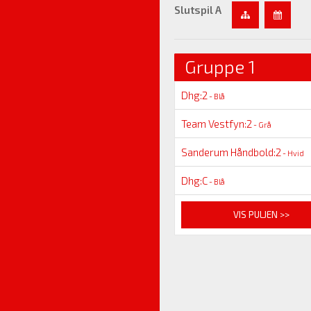
Slutspil A
Gruppe 1
Dhg:2
- Blå
Team Vestfyn:2
- Grå
Sanderum Håndbold:2
- Hvid
Dhg:C
- Blå
VIS PULJEN >>