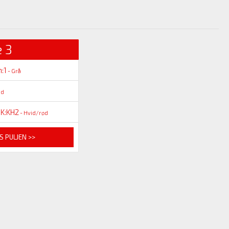
 3
:1
- Grå
id
HK:KH2
- Hvid/rød
S PULJEN >>