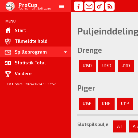
ProCup
Tournament Software
MENU
Puljeinddelin
Start
Tilmeldte hold
Drenge
Spilleprogram
Statistik Total
U15D
U13D
U11D
Vindere
Last Update : 2024-08-14 13:37:52
Piger
U15P
U13P
U11P
Slutspilspulje
A 1
A 