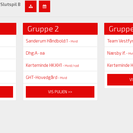
Slutspil B
Gruppe 2
Gruppe
Sanderum Håndbold:1
Team Vestfyn
- Hvid
Dhg:A
Næsby if.
- Blå
- Hv
Kerteminde HK:KH1
Kerteminde 
- Hvid/rød
GHT-Hovedgård
- Hvid
VI
VIS PULJEN >>