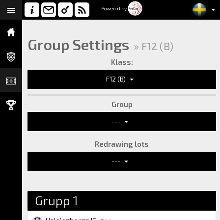
Powered by
Group Settings
» F12 (B)
Klass:
F12 (B)
Group
---
Redrawing lots
---
Grupp 1