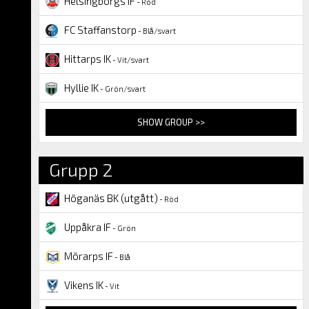
Helsingborgs IF
- Röd
FC Staffanstorp
- Blå/svart
Hittarps IK
- Vit/svart
Hyllie IK
- Grön/svart
SHOW GROUP >>
Grupp 2
Höganäs BK (utgått)
- Röd
Uppåkra IF
- Grön
Mörarps IF
- Blå
Vikens IK
- Vit