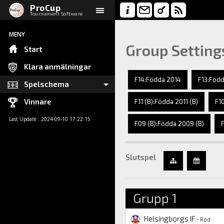
ProCup
Tournament Software
MENY
Group Setting
Start
Klara anmälningar
F14:Födda 2014
F13:Född
Spelschema
Vinnare
F11 (B):Födda 2011 (B)
F1
Last Update : 2024-09-10 17:22:15
F09 (B):Födda 2009 (B)
Slutspel
Grupp 1
Helsingborgs IF
- Röd