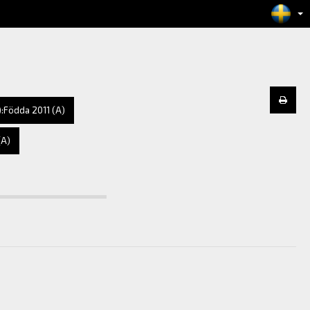
):Födda 2011 (A)
(A)