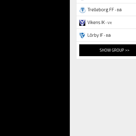
Trelleborg FF
- Blå
Vikens IK
- Vit
Lörby IF
- Blå
SHOW GROUP >>