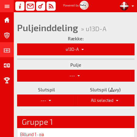
Powered by
Puljeinddeling
» u13D-A
Række:
u13D-A
Pulje
---
Slutspil
Slutspil (
vy)
---
All selected
Gruppe 1
Billund 1
- Blå