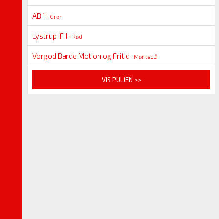
AB 1
- Grøn
Lystrup IF 1
- Rød
Vorgod Barde Motion og Fritid
- Mørkeblå
VIS PULJEN >>