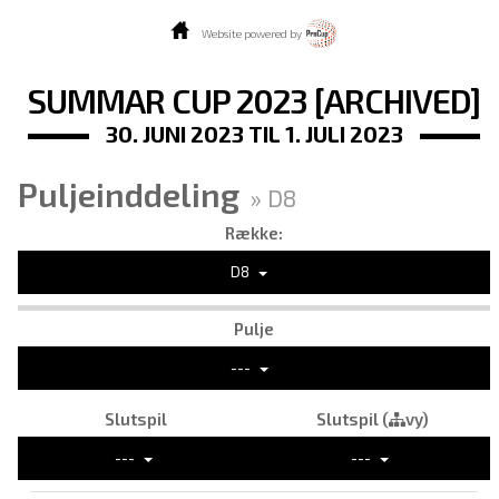
Website powered by
SUMMAR CUP 2023 [ARCHIVED]
30. JUNI 2023 TIL 1. JULI 2023
Puljeinddeling
» D8
Række:
D8
Pulje
---
Slutspil
Slutspil (
vy)
---
---