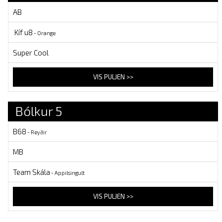
AB
Kíf u8
- Orange
Super Cool
VIS PULJEN >>
Bólkur 5
B68
- Reyðir
MB
Team Skála
- Appilsingult
VIS PULJEN >>