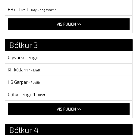
HB er best
- Reyðir og svartir
VIS PULJEN >>
Bólkur 3
Glyvursdreingir
Kí- kúllarnir
- Blátt
HB Garpar
- Reyðir
Gøtudreingir:1
- Blátt
VIS PULJEN >>
Bólkur 4