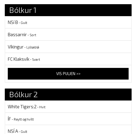
Bólkur 1
NSí B
- Gult
Bassarnir
- Sort
Víkingur
- Ljósablá
FC Klaksvík
- Svart
VIS PULJEN >>
Bólkur 2
White Tigers:2
- Hvit
ÍF
- Reytt og hvítt
NSÍ A
- Gult