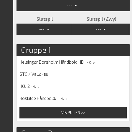
---
Slutspil
Slutspil (
vy)
---
---
Gruppe 1
Helsingør Borsholm Håndbold HBH
- Grøn
STG / Vallø
- Blå
HØJ:2
- Hvid
Roskilde Håndbold:1
- Hvid
VIS PULJEN >>