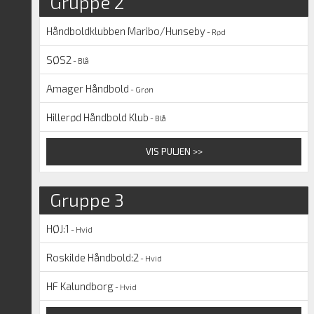
Gruppe 2
Håndboldklubben Maribo/Hunseby
- Rød
SØS2
- Blå
Amager Håndbold
- Grøn
Hillerød Håndbold Klub
- Blå
VIS PULJEN >>
Gruppe 3
HØJ:1
- Hvid
Roskilde Håndbold:2
- Hvid
HF Kalundborg
- Hvid