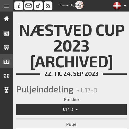
Powered by
NÆSTVED CUP
2023
[ARCHIVED]
22. TIL 24. SEP 2023
Puljeinddeling
» U17-D
Række:
U17-D
Pulje