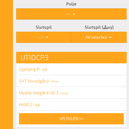
Pulje
---
Slutspil
Slutspil (
vy)
---
All selected
U11DCP3
Egebjerg IF
- Blå
GHT Hovedgård
- Hvid
Mejdal-Halgård GIK 3
- Grøn
HH90 2
- Blå
VIS PULJEN >>