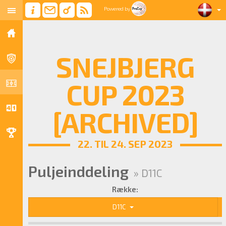
Powered by
SNEJBJERG
CUP 2023
[ARCHIVED]
22. TIL 24. SEP 2023
Puljeinddeling
» D11C
Række:
D11C