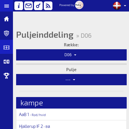
Powered by
Puljeinddeling
» D06
Række:
D06
Pulje
---
kampe
AaB 1
- Rød/hvid
Hjallerup IF 2
- Blå