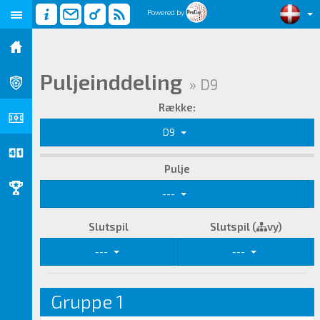
Powered by
Puljeinddeling
» D9
Række:
D9
Pulje
---
Slutspil
Slutspil (
vy)
---
---
Gruppe 1