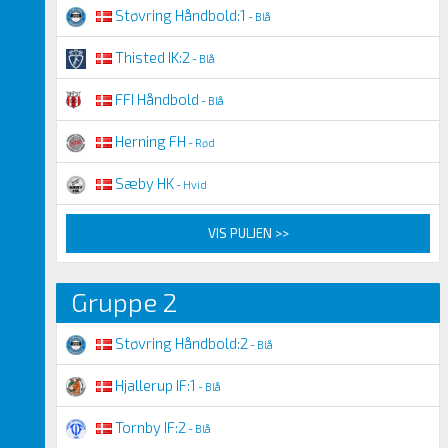
Støvring Håndbold:1
- Blå
Thisted IK:2
- Blå
FFI Håndbold
- Blå
Herning FH
- Rød
Sæby HK
- Hvid
VIS PULJEN >>
Gruppe 2
Støvring Håndbold:2
- Blå
Hjallerup IF:1
- Blå
Tornby IF:2
- Blå