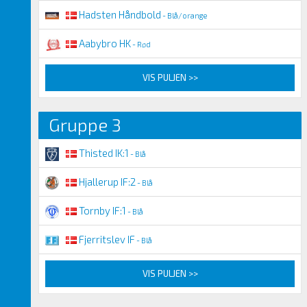
Hadsten Håndbold
- Blå/orange
Aabybro HK
- Rød
VIS PULJEN >>
Gruppe 3
Thisted IK:1
- Blå
Hjallerup IF:2
- Blå
Tornby IF:1
- Blå
Fjerritslev IF
- Blå
VIS PULJEN >>