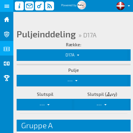
Powered by
Puljeinddeling
» D17A
Række:
D17A
Pulje
---
Slutspil
Slutspil (
vy)
---
---
Gruppe A