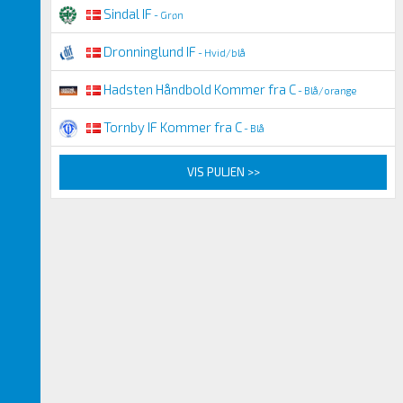
Sindal IF
- Grøn
Dronninglund IF
- Hvid/blå
Hadsten Håndbold Kommer fra C
- Blå/orange
Tornby IF Kommer fra C
- Blå
VIS PULJEN >>