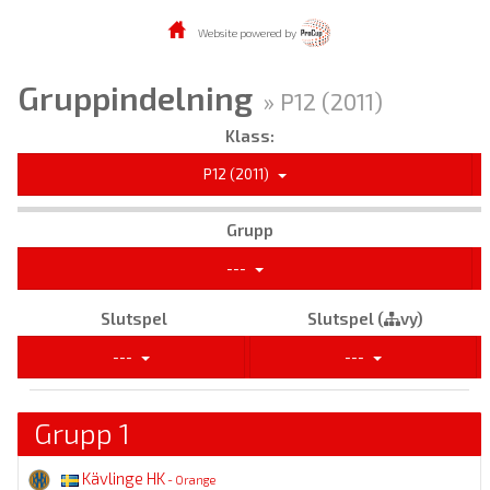
Website powered by
Gruppindelning
» P12 (2011)
Klass:
P12 (2011)
Grupp
---
Slutspel
Slutspel (
vy)
---
---
Grupp 1
Kävlinge HK
- Orange