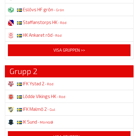
Eslövs HF grön
- Grön
Staffanstorps HK
- Röd
HK Ankaret röd
- Röd
VISA GRUPPEN >>
Grupp 2
IFK Ystad 2
- Röd
Lödde Vikings HK
- Röd
IFK Malmö 2
- Gul
IK Sund
- Mörkblå