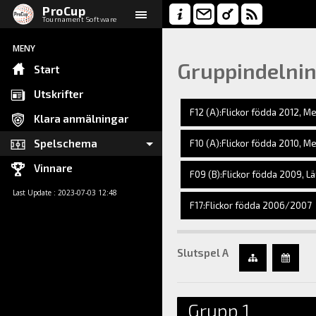
ProCup
Tournament Software
MENY
Gruppindelni
Start
Utskrifter
F12 (A):Flickor födda 2012, M
Klara anmälningar
Spelschema
F10 (A):Flickor födda 2010, M
Vinnare
F09 (B):Flickor födda 2009, Lä
Last Update : 2023-07-03 12:48
F17:Flickor födda 2006/2007
Slutspel A
Grupp 1