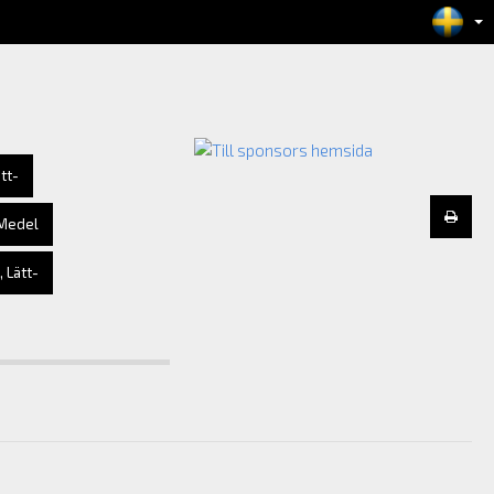
ätt-
 Medel
 Lätt-