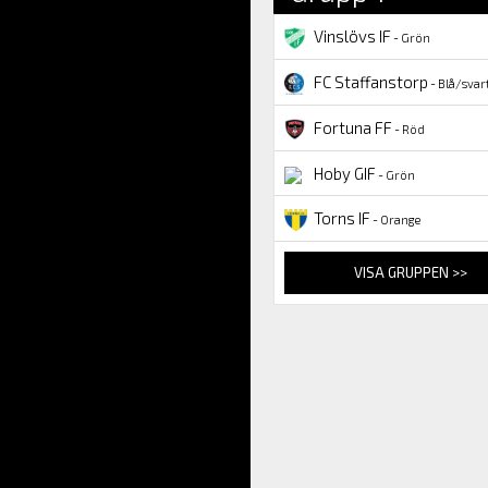
Vinslövs IF
- Grön
FC Staffanstorp
- Blå/svar
Fortuna FF
- Röd
Hoby GIF
- Grön
Torns IF
- Orange
VISA GRUPPEN >>