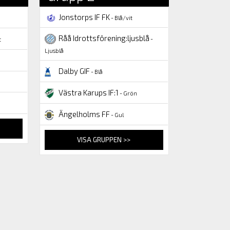
Jonstorps IF FK
- Blå/vit
Råå Idrottsförening:ljusblå
-
t
Ljusblå
Dalby GIF
- Blå
Västra Karups IF:1
- Grön
Ängelholms FF
- Gul
VISA GRUPPEN >>