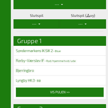
---
Slutspil
Slutspil (
vy)
---
---
Gruppe 1
Søndermarkens IK:SIK 2
- Blue
Rørby-Værslev IF
- Rød/hjemme hvid/ude
Bjerringbro
Lyngby HK:3
- Blå
VIS PULJEN >>