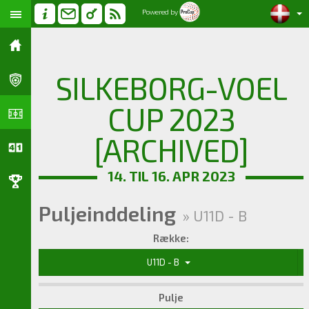
Powered by
SILKEBORG-VOEL
CUP 2023
[ARCHIVED]
14. TIL 16. APR 2023
Puljeinddeling
» U11D - B
Række:
U11D - B
Pulje