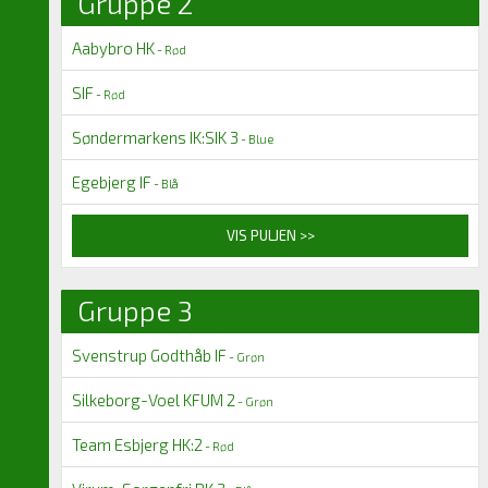
Gruppe 2
Aabybro HK
- Rød
SIF
- Rød
Søndermarkens IK:SIK 3
- Blue
Egebjerg IF
- Blå
VIS PULJEN >>
Gruppe 3
Svenstrup Godthåb IF
- Grøn
Silkeborg-Voel KFUM 2
- Grøn
Team Esbjerg HK:2
- Rød