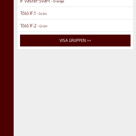
IF Väster:Svart
- Orange
Tölö IF:1
- Grön
Tölö IF:2
- Grön
VISA GRUPPEN >>