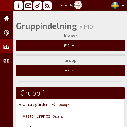
Powered by
Gruppindelning
» F10
Klass:
F10
Grupp
---
Grupp 1
Brämaregårdens FC
- Orange
IF Väster:Orange
- Orange