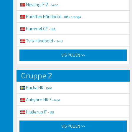
Nøvling IF:2
- Grøn
Hadsten Håndbold
- Blå/orange
Hammel GF
- Blå
Tvis Håndbold
- Hvid
VIS PULJEN >>
Gruppe 2
Backa HK
- Röd
Aabybro HK:3
- Rød
Hjallerup IF
- Blå
VIS PULJEN >>