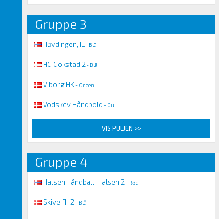
Gruppe 3
Høvdingen, IL
- Blå
HG Gokstad:2
- Blå
Viborg HK
- Green
Vodskov Håndbold
- Gul
VIS PULJEN >>
Gruppe 4
Halsen Håndball: Halsen 2
- Rød
Skive fH 2
- Blå