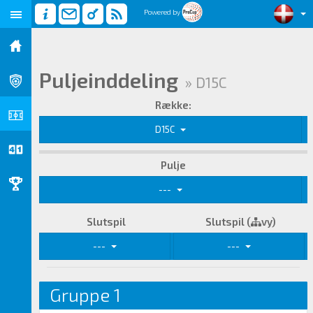
Powered by
Puljeinddeling
» D15C
Række:
D15C
Pulje
---
Slutspil
Slutspil (
vy)
---
---
Gruppe 1