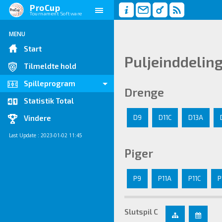
ProCup
Tournament Software
MENU
Start
Puljeinddelin
Tilmeldte hold
Spilleprogram
Drenge
Statistik Total
D9
D11C
D13A
Vindere
Last Update : 2023-01-02 11:45
Piger
P9
P11A
P11C
P
Slutspil C