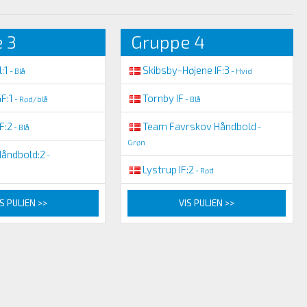
 3
Gruppe 4
l:1
Skibsby-Højene IF:3
- Blå
- Hvid
F:1
Tornby IF
- Rød/blå
- Blå
F:2
Team Favrskov Håndbold
- Blå
-
Grøn
åndbold:2
-
Lystrup IF:2
- Rød
S PULJEN >>
VIS PULJEN >>