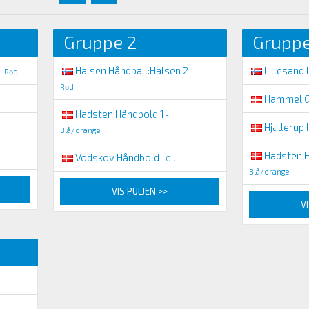
Gruppe 2
Gruppe
Halsen Håndball:Halsen 2
Lillesand I
- Rød
-
Rød
Hammel G
Hadsten Håndbold:1
-
Hjallerup I
Blå/orange
Hadsten H
Vodskov Håndbold
- Gul
Blå/orange
VIS PULJEN >>
VI