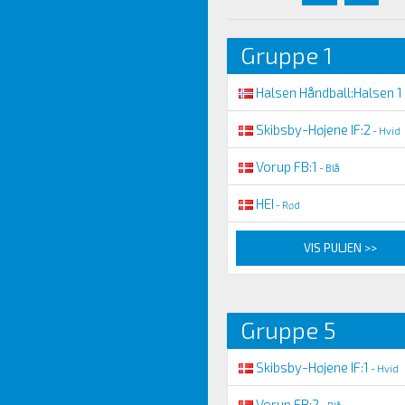
Gruppe 1
Halsen Håndball:Halsen 1
Skibsby-Højene IF:2
- Hvid
Vorup FB:1
- Blå
HEI
- Rød
VIS PULJEN >>
Gruppe 5
Skibsby-Højene IF:1
- Hvid
Vorup FB:2