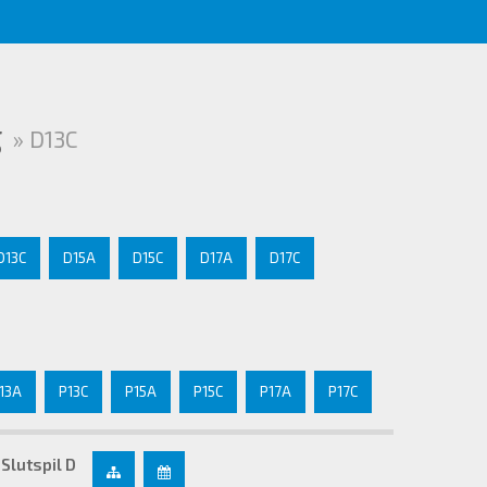
g
» D13C
D13C
D15A
D15C
D17A
D17C
13A
P13C
P15A
P15C
P17A
P17C
Slutspil D