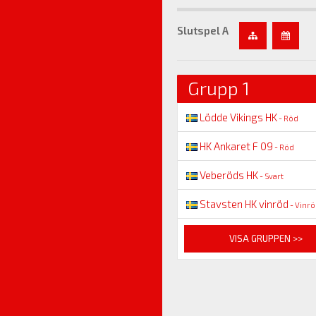
Slutspel A
Grupp 1
Lödde Vikings HK
- Röd
HK Ankaret F 09
- Röd
Veberöds HK
- Svart
Stavsten HK vinröd
- Vinr
VISA GRUPPEN >>