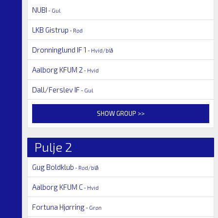
NUBI
- Gul
LKB Gistrup
- Rød
Dronninglund IF 1
- Hvid/blå
Aalborg KFUM 2
- Hvid
Dall/Ferslev IF
- Gul
SHOW GROUP >>
Pulje 2
Gug Boldklub
- Rød/blå
Aalborg KFUM C
- Hvid
Fortuna Hjørring
- Grøn