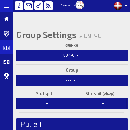
Powered by
Group Settings
» U9P-C
Række:
U9P-C
Group
---
Slutspil
Slutspil (
vy)
---
---
Pulje 1