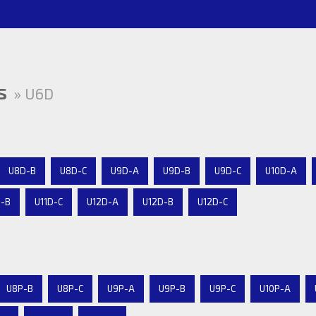
s
» U6D
U8D-B
U8D-C
U9D-A
U9D-B
U9D-C
U10D-A
D-B
U11D-C
U12D-A
U12D-B
U12D-C
U8P-B
U8P-C
U9P-A
U9P-B
U9P-C
U10P-A