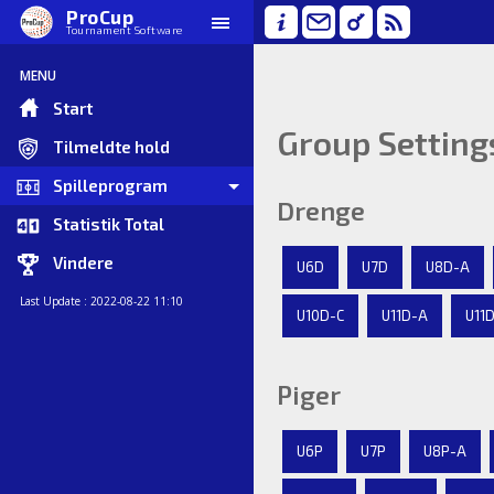
ProCup
Tournament Software
MENU
Start
Group Setting
Tilmeldte hold
Spilleprogram
Drenge
Statistik Total
Vindere
U6D
U7D
U8D-A
Last Update : 2022-08-22 11:10
U10D-C
U11D-A
U11
Piger
U6P
U7P
U8P-A