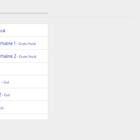
/blå
rhalne 1
- Grøn/hvid
rhalne 2
- Grøn/hvid
1
- Gul
2
- Gul
ul