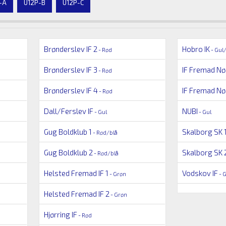
-A
U12P-B
U12P-C
Brønderslev IF 2
Hobro IK
- Rød
- Gul
Brønderslev IF 3
IF Fremad Nø
- Rød
Brønderslev IF 4
IF Fremad Nø
- Rød
Dall/Ferslev IF
NUBI
- Gul
- Gul
Gug Boldklub 1
Skalborg SK 
- Rød/blå
Gug Boldklub 2
Skalborg SK 
- Rød/blå
Helsted Fremad IF 1
Vodskov IF
- Grøn
- G
Helsted Fremad IF 2
- Grøn
Hjørring IF
- Rød