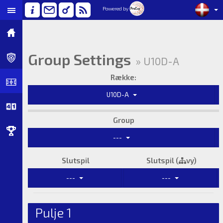
Powered by
Group Settings
» U10D-A
Række:
U10D-A
Group
---
Slutspil
Slutspil (
vy)
---
---
Pulje 1