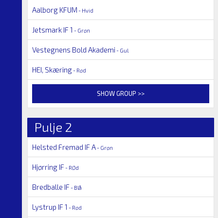
Aalborg KFUM
- Hvid
Jetsmark IF 1
- Grøn
Vestegnens Bold Akademi
- Gul
HEI, Skæring
- Rød
SHOW GROUP >>
Pulje 2
Helsted Fremad IF A
- Grøn
Hjørring IF
- RØd
Bredballe IF
- Blå
Lystrup IF 1
- Rød