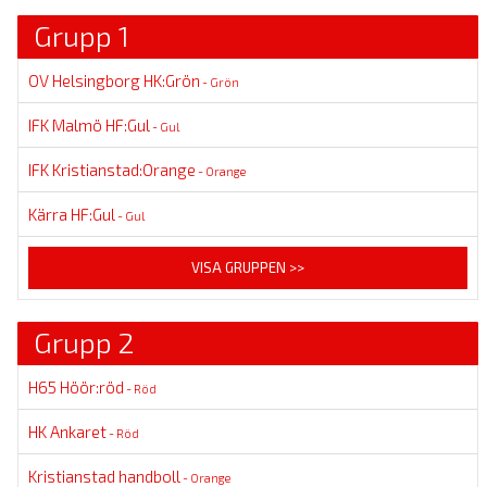
Grupp 1
OV Helsingborg HK:Grön
- Grön
IFK Malmö HF:Gul
- Gul
IFK Kristianstad:Orange
- Orange
Kärra HF:Gul
- Gul
VISA GRUPPEN >>
Grupp 2
H65 Höör:röd
- Röd
HK Ankaret
- Röd
Kristianstad handboll
- Orange