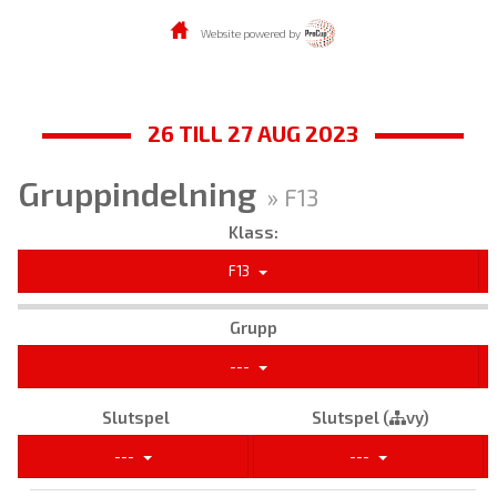
Website powered by
26 TILL 27 AUG 2023
Gruppindelning
» F13
Klass:
F13
Grupp
---
Slutspel
Slutspel (
vy)
---
---