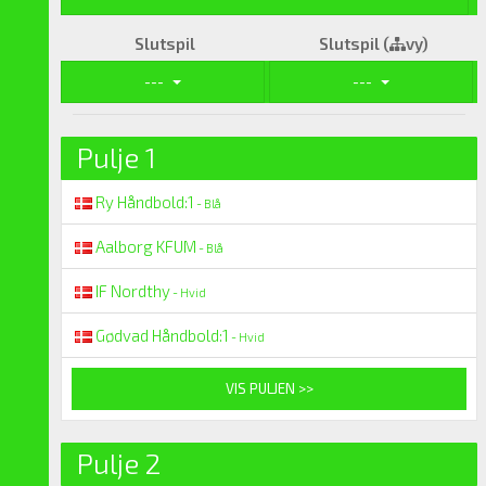
Slutspil
Slutspil (
vy)
---
---
Pulje 1
Ry Håndbold:1
- Blå
Aalborg KFUM
- Blå
IF Nordthy
- Hvid
Gødvad Håndbold:1
- Hvid
VIS PULJEN >>
Pulje 2