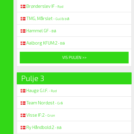
Brønderslev IF
- Rød
TMG, Mårslet
- Gul & blå
Hammel GF
- Blå
Aalborg KFUM:2
- Blå
VIS PULJEN >>
Pulje 3
Hauge G.I.F.
- Rød
Team Nordøst
- Grå
Visse IF:2
- Grøn
Ry Håndbold:2
- Blå