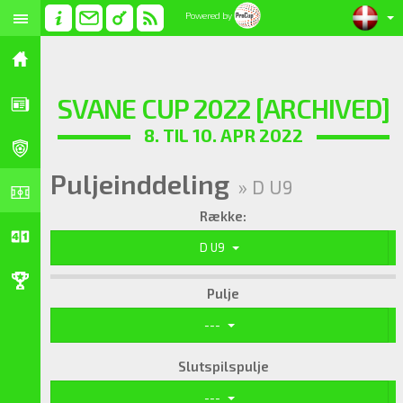
Powered by
SVANE CUP 2022 [ARCHIVED]
8. TIL 10. APR 2022
Puljeinddeling
» D U9
Række:
D U9
Pulje
---
Slutspilspulje
---