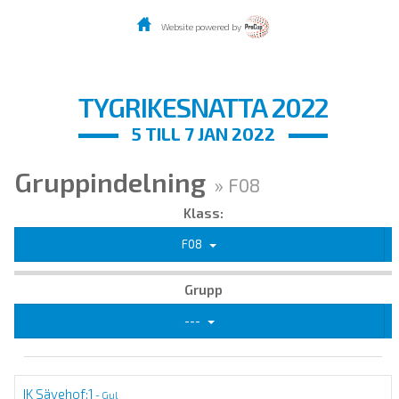
Website powered by
TYGRIKESNATTA 2022
5 TILL 7 JAN 2022
Gruppindelning
» F08
Klass:
F08
Grupp
---
IK Sävehof:1
- Gul