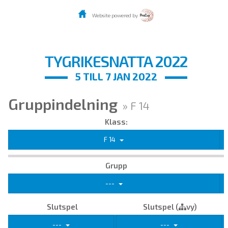
Website powered by
TYGRIKESNATTA 2022
5 TILL 7 JAN 2022
Gruppindelning
» F 14
Klass:
F 14
Grupp
---
Slutspel
Slutspel (
vy)
---
---