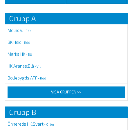
Grupp A
Mölndal
- Röd
BK Heid
- Röd
Marks HK
- Blå
HK Aranäs:Blå
- Vit
Bollebygds AFF
- Röd
VISA GRUPPEN >>
Grupp B
Önnereds HK:Svart
- Grön