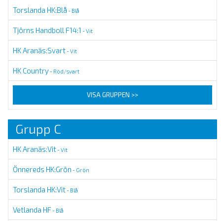
Torslanda HK:Blå
- Blå
Tjörns Handboll F14:1
- Vit
HK Aranäs:Svart
- Vit
HK Country
- Röd/svart
VISA GRUPPEN >>
Grupp C
HK Aranäs:Vit
- Vit
Önnereds HK:Grön
- Grön
Torslanda HK:Vit
- Blå
Vetlanda HF
- Blå