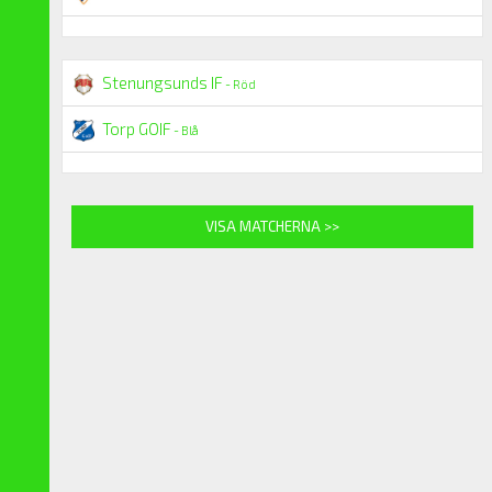
Stenungsunds IF
- Röd
Torp GOIF
- Blå
VISA MATCHERNA >>