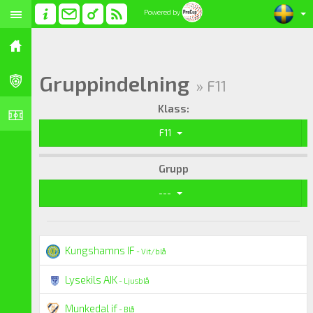
Powered by
Gruppindelning
» F11
Klass:
F11
Grupp
---
Kungshamns IF
- Vit/blå
Lysekils AIK
- Ljusblå
Munkedal if
- Blå