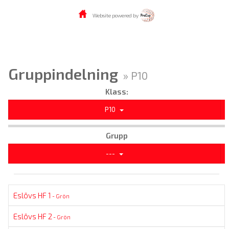
Website powered by
Gruppindelning
» P10
Klass:
P10
Grupp
---
Eslövs HF 1
- Grön
Eslövs HF 2
- Grön