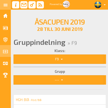
Powered by
ÅSACUPEN 2019
28 TILL 30 JUNI 2019
Gruppindelning
» F9
Klass:
F9
Grupp
---
HGH: Blå
- Röd/Blå