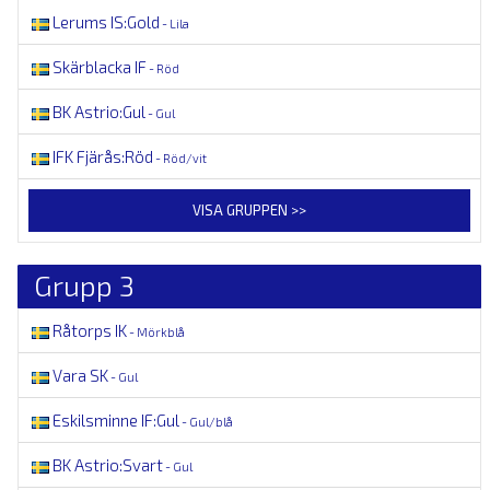
Lerums IS:Gold
- Lila
Skärblacka IF
- Röd
BK Astrio:Gul
- Gul
IFK Fjärås:Röd
- Röd/vit
VISA GRUPPEN >>
Grupp 3
Råtorps IK
- Mörkblå
Vara SK
- Gul
Eskilsminne IF:Gul
- Gul/blå
BK Astrio:Svart
- Gul