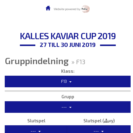
Website powered by
KALLES KAVIAR CUP 2019
27 TILL 30 JUNI 2019
Gruppindelning
» F13
Klass:
F13
Grupp
---
Slutspel
Slutspel (
vy)
---
---