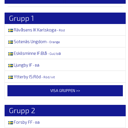
Grupp 1
Rävåsens IK Karlskoga
- Röd
Sotenäs Ungdom
- Orange
Eskilsminne IF:Blå
- Gul/blå
Ljungby IF
- Blå
Ytterby IS:Röd
- Röd/vit
VISA GRUPPEN >>
Grupp 2
Forsby FF
- Blå