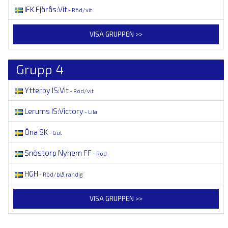
IFK Fjärås:Vit
- Röd/vit
VISA GRUPPEN >>
Grupp 4
Ytterby IS:Vit
- Röd/vit
Lerums IS:Victory
- Lila
Öna SK
- Gul
Snöstorp Nyhem FF
- Röd
HGH
- Röd/blå randig
VISA GRUPPEN >>