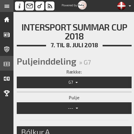
Powered by
INTERSPORT SUMMAR CUP
2018
7. TIL 8. JULI 2018
Puljeinddeling
» G7
Række:
G7
Pulje
---
Bólkur A