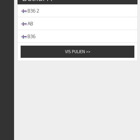
B36 2
AB
B36
VIS PULJEN >>