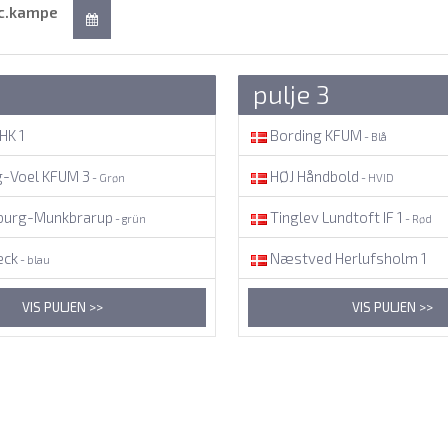
c.kampe
pulje 3
HK 1
Bording KFUM
- Blå
g-Voel KFUM 3
HØJ Håndbold
- Grøn
- HVID
burg-Munkbrarup
Tinglev Lundtoft IF 1
- grün
- Rød
eck
Næstved Herlufsholm 1
- blau
VIS PULJEN >>
VIS PULJEN >>