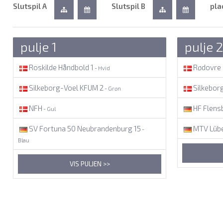
Slutspil A
Slutspil B
pla
pulje 1
pulje 2
Roskilde Håndbold 1
Rødovre 
- Hvid
Silkeborg-Voel KFUM 2
Silkebor
- Grøn
NFH
HF Flens
- Gul
SV Fortuna 50 Neubrandenburg 15
MTV Lüb
-
Blau
VIS PULJEN >>