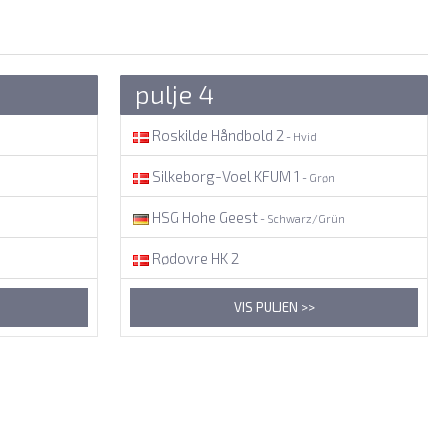
pulje 4
Roskilde Håndbold 2
- Hvid
Silkeborg-Voel KFUM 1
- Grøn
HSG Hohe Geest
- Schwarz/Grün
Rødovre HK 2
VIS PULJEN >>