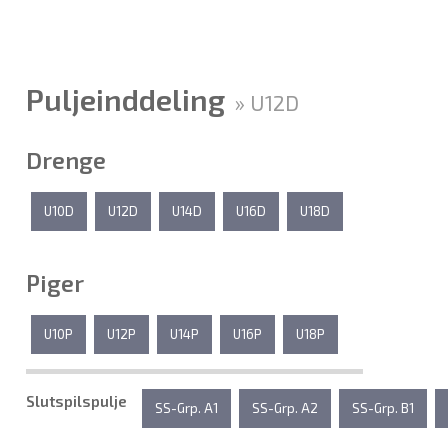
Puljeinddeling
» U12D
Drenge
U10D
U12D
U14D
U16D
U18D
Piger
U10P
U12P
U14P
U16P
U18P
Slutspilspulje
SS-Grp. A1
SS-Grp. A2
SS-Grp. B1