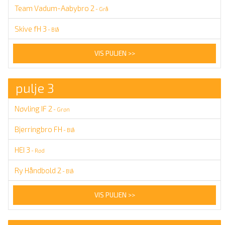
Team Vadum-Aabybro 2
- Grå
Skive fH 3
- Blå
VIS PULJEN >>
pulje 3
Nøvling IF 2
- Grøn
Bjerringbro FH
- Blå
HEI 3
- Rød
Ry Håndbold 2
- Blå
VIS PULJEN >>