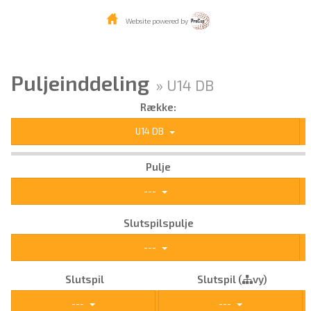
Website powered by
Puljeinddeling
» U14 DB
Række:
U14 DB
Pulje
---
Slutspilspulje
---
Slutspil
Slutspil (
vy)
---
---