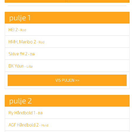
pulje 1
HEI 2
- Rød
HMH, Maribo 2
- Rød
Skive fH 2
- Blå
BK Ydun
- Lilla
VIS PULJEN >>
pulje 2
Ry Håndbold 1
- Blå
AGF Håndbold 2
- Hvid