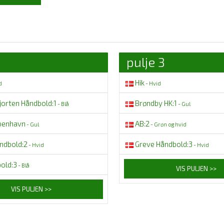
pulje 3
Hik
d
- Hvid
jorten Håndbold:1
Brøndby HK:1
- Blå
- Gul
benhavn
AB:2
- Gul
- Grøn og hvid
ndbold:2
Greve Håndbold:3
- Hvid
- Hvid
old:3
- Blå
VIS PULJEN >>
VIS PULJEN >>