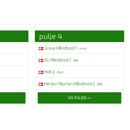
pulje 4
Greve Håndbold:1
- Hvid
AG Håndbold:1
- Blå
HUK:2
- Rød
Herlev/Hjorten Håndbold:2
- Blå
VIS PULJEN >>