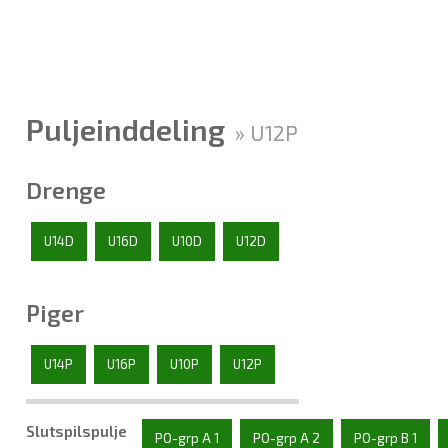
Puljeinddeling
» U12P
Drenge
U14D
U16D
U10D
U12D
Piger
U14P
U16P
U10P
U12P
Slutspilspulje
PO-grp A 1
PO-grp A 2
PO-grp B 1