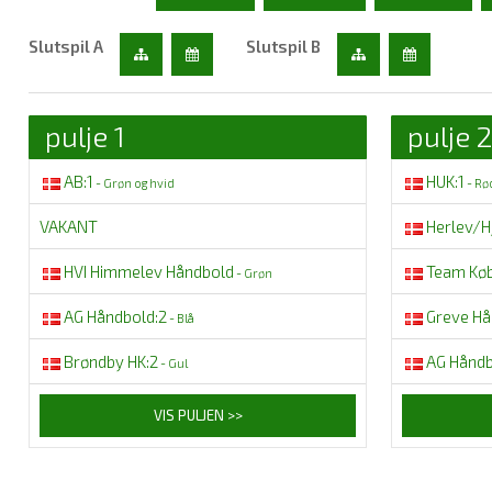
Slutspil A
Slutspil B
pulje 1
pulje 2
AB:1
HUK:1
- Grøn og hvid
- Rø
VAKANT
Herlev/H
HVI Himmelev Håndbold
Team Kø
- Grøn
AG Håndbold:2
Greve Hå
- Blå
Brøndby HK:2
AG Håndb
- Gul
VIS PULJEN >>