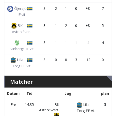
Öjersjö
3
2
1
0
+8
7
IF:vit
BK
3
1
2
0
+8
5
Astrio:Svart
3
1
1
1
-4
4
Vinbergs IF:Vit
Lilla
3
0
0
3
-12
0
Torg FF Vit
Matcher
Datum
Tid
Lag
plan
Fre
14:35
BK
-
Lilla
5
Astrio:Svart
Torg FF Vit