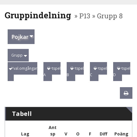
Gruppindelning
» P13 » Grupp 8
Pojkar
Grupp
Kval.omgångar
Slutspel
Slutspel
Slutspel
Slutspel
A
B
C
D
Tabell
Ant
Lag
sp
V
O
F
Diff
Poäng