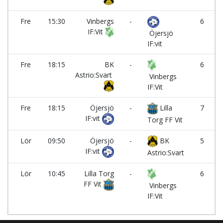
Fre
15:30
Vinbergs
-
6
IF:Vit
Öjersjö
IF:vit
Fre
18:15
BK
-
6
Astrio:Svart
Vinbergs
IF:Vit
Fre
18:15
Öjersjö
-
Lilla
7
IF:vit
Torg FF Vit
Lör
09:50
Öjersjö
-
BK
5
IF:vit
Astrio:Svart
Lör
10:45
Lilla Torg
-
6
FF Vit
Vinbergs
IF:Vit