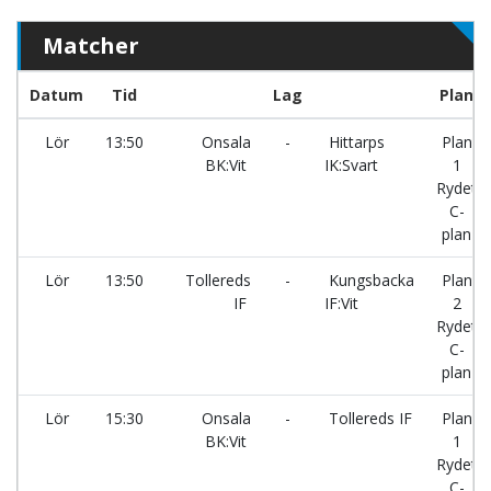
Matcher
Datum
Tid
Lag
Plan
Lör
13:50
Onsala
-
Hittarps
Plan
BK:Vit
IK:Svart
1
Rydet
C-
plan
Lör
13:50
Tollereds
-
Kungsbacka
Plan
IF
IF:Vit
2
Rydet
C-
plan
Lör
15:30
Onsala
-
Tollereds IF
Plan
BK:Vit
1
Rydet
C-