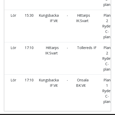
plan
Lör
15:30
Kungsbacka
-
Hittarps
Plan
IF:Vit
IK:Svart
2
Rydet
C-
plan
Lör
17:10
Hittarps
-
Tollereds IF
Plan
IK:Svart
2
Rydet
C-
plan
Lör
17:10
Kungsbacka
-
Onsala
Plan
IF:Vit
BK:Vit
1
Rydet
C-
plan