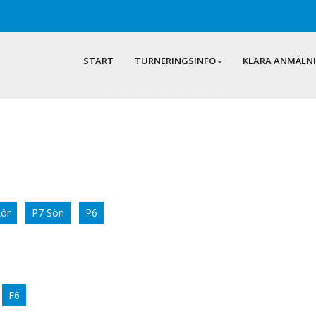
START
TURNERINGSINFO
KLARA ANMÄLN
Lör
P7 Sön
P6
F6