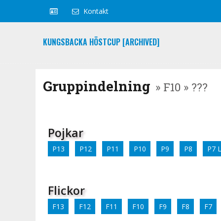
Kontakt
KUNGSBACKA HÖSTCUP [ARCHIVED]
Gruppindelning
» F10 » ???
Pojkar
P13
P12
P11
P10
P9
P8
P7 
Flickor
F13
F12
F11
F10
F9
F8
F7