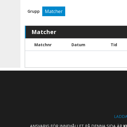
Matcher
Grupp
Matcher
Matchnr
Datum
Tid
LADDA
ANSVARIG FÖR INNEHÅLLET PÅ DENNA SIDA ÄR
K