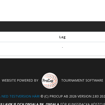
Lag
-
WEBSITE POWERED BY
TOURNAMENT SOFTWARE
 NED TESTVERSION HÄR!
© (C) PROCUP AB 2026 VERSION 2.83 202
ULLAVIK IF OCH ONSALA BK, ONSALA
FÖR KUNGSBACKA HÖSTCUP 