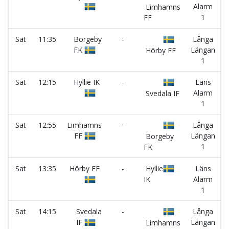
Alarm
Limhamns
1
FF
Sat
11:35
Borgeby
-
Långa
FK
Längan
Hörby FF
1
Sat
12:15
Hyllie IK
-
Läns
Alarm
Svedala IF
1
Sat
12:55
Limhamns
-
Långa
FF
Längan
Borgeby
1
FK
Sat
13:35
Hörby FF
-
Hyllie
Läns
IK
Alarm
1
Sat
14:15
Svedala
-
Långa
IF
Längan
Limhamns