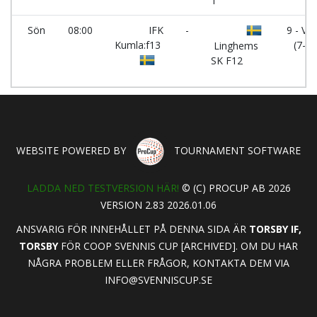
1
Sön
08:00
IFK
-
9 - Ve
Kumla:f13
(7-m
Linghems
SK F12
WEBSITE POWERED BY
TOURNAMENT SOFTWARE
LADDA NED TESTVERSION HÄR!
© (C) PROCUP AB 2026
VERSION 2.83 2026.01.06
ANSVARIG FÖR INNEHÅLLET PÅ DENNA SIDA ÄR
TORSBY IF,
TORSBY
FÖR COOP SVENNIS CUP [ARCHIVED]. OM DU HAR
NÅGRA PROBLEM ELLER FRÅGOR, KONTAKTA DEM VIA
INFO@SVENNISCUP.SE