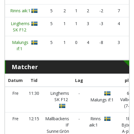
Rinns aik:1
5
2
1
2
-2
7
Linghems
5
1
1
3
-3
4
SK F12
Malungs
5
1
0
4
-8
3
if:1
Matcher
Datum
Tid
Lag
plan
Fre
11:30
Linghems
-
6 -
SK F12
Valber
Malungs if:1
(7-m
Fre
12:15
Mallbackens
-
Rinns
1b -
IF
aik:1
Björne
Sunne:Grön
A-pl. (