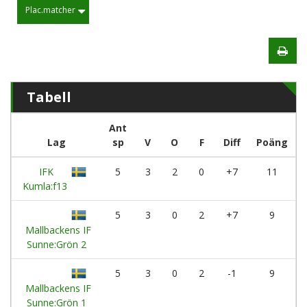
Plac.matcher
Tabell
Ant
Lag
sp
V
O
F
Diff
Poäng
IFK
5
3
2
0
+7
11
Kumla:f13
5
3
0
2
+7
9
Mallbackens IF
Sunne:Grön 2
5
3
0
2
-1
9
Mallbackens IF
Sunne:Grön 1