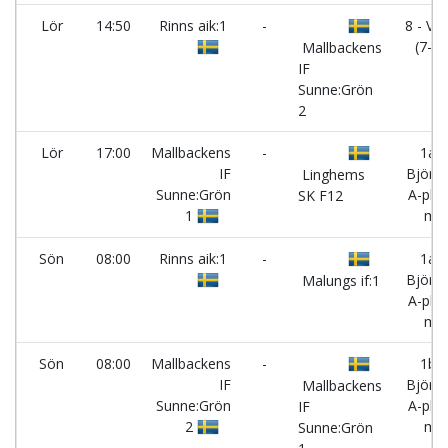
Lör
14:50
Rinns aik:1
-
8 - Ve
(7-m
Mallbackens
IF
Sunne:Grön
2
Lör
17:00
Mallbackens
-
1a -
IF
Björne
Linghems
Sunne:Grön
A-pl. (
SK F12
1
m)
Sön
08:00
Rinns aik:1
-
1a -
Björne
Malungs if:1
A-pl. (
m)
Sön
08:00
Mallbackens
-
1b -
IF
Björne
Mallbackens
Sunne:Grön
A-pl. (
IF
2
m)
Sunne:Grön