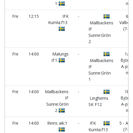
1
m)
Fre
12:15
IFK
-
6 -
Kumla:f13
Valber
Mallbackens
(7-m
IF
Sunne:Grön
2
Fre
14:00
Malungs
-
1a -
if:1
Björne
Mallbackens
A-pl. (
IF
m)
Sunne:Grön
1
Fre
14:00
Mallbackens
-
1b -
IF
Björne
Linghems
Sunne:Grön
A-pl. (
SK F12
2
m)
Fre
14:00
Rinns aik:1
-
IFK
5 - As
(7-m
Kumla:f13