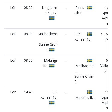
Lör
08:00
Linghems
-
Rinns
1b -
SK F12
aik:1
Björne
A-pl. (
m)
Lör
08:00
Mallbackens
-
IFK
5 - As
IF
(7-m
Kumla:f13
Sunne:Grön
1
Lör
08:00
Malungs
-
6 -
if:1
Valber
Mallbackens
(7-m
IF
Sunne:Grön
2
Lör
14:45
IFK
-
1b -
Kumla:f13
Björne
Malungs if:1
A-pl. (
m)