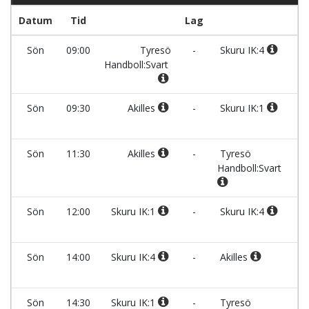
Datum
Tid
Lag
Sön
09:00
Tyresö
-
Skuru IK:4
To
Handboll:Svart
Bo
Sön
09:30
Akilles
-
Skuru IK:1
To
Bo
Sön
11:30
Akilles
-
Tyresö
To
Handboll:Svart
Bo
Sön
12:00
Skuru IK:1
-
Skuru IK:4
To
Bo
Sön
14:00
Skuru IK:4
-
Akilles
To
Bo
Sön
14:30
Skuru IK:1
-
Tyresö
To