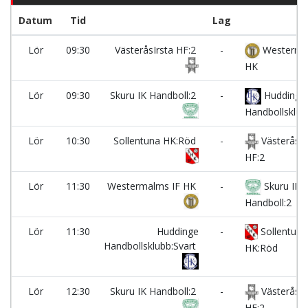
Datum
Tid
Lag
Lör
09:30
VästeråsIrsta HF:2
-
Westerma
HK
Lör
09:30
Skuru IK Handboll:2
-
Huddinge
Handbollsklub
Lör
10:30
Sollentuna HK:Röd
-
VästeråsIr
HF:2
Lör
11:30
Westermalms IF HK
-
Skuru IK
Handboll:2
Lör
11:30
Huddinge
-
Sollentuna
Handbollsklubb:Svart
HK:Röd
Lör
12:30
Skuru IK Handboll:2
-
VästeråsIr
HF:2