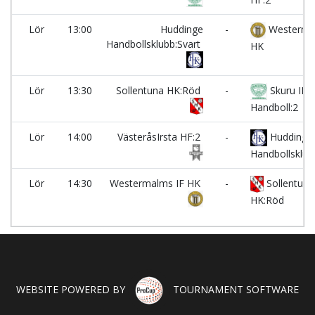
Lör
13:00
Huddinge
-
Westerma
Handbollsklubb:Svart
HK
Lör
13:30
Sollentuna HK:Röd
-
Skuru IK
Handboll:2
Lör
14:00
VästeråsIrsta HF:2
-
Huddinge
Handbollsklub
Lör
14:30
Westermalms IF HK
-
Sollentuna
HK:Röd
WEBSITE POWERED BY
TOURNAMENT SOFTWARE