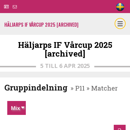
HÄLJARPS IF VÅRCUP 2025 [ARCHIVED]
Häljarps IF Vårcup 2025
[archived]
5 TILL 6 APR 2025
Gruppindelning
» P11 » Matcher
Mix