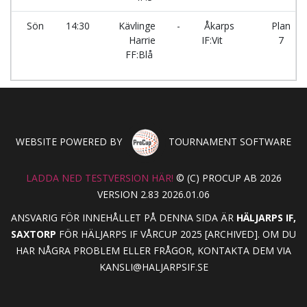
Sön
14:30
Kävlinge
-
Åkarps
Plan
Harrie
IF:Vit
7
FF:Blå
WEBSITE POWERED BY
TOURNAMENT SOFTWARE
LADDA NED TESTVERSION HÄR!
© (C) PROCUP AB 2026
VERSION 2.83 2026.01.06
ANSVARIG FÖR INNEHÅLLET PÅ DENNA SIDA ÄR
HÄLJARPS IF,
SAXTORP
FÖR HÄLJARPS IF VÅRCUP 2025 [ARCHIVED]. OM DU
HAR NÅGRA PROBLEM ELLER FRÅGOR, KONTAKTA DEM VIA
KANSLI@HALJARPSIF.SE