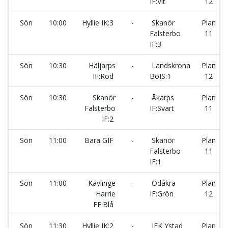
IF:Vit
12
Sön
10:00
Hyllie IK:3
-
Skanör
Plan
Falsterbo
11
IF:3
Sön
10:30
Häljarps
-
Landskrona
Plan
IF:Röd
BoIS:1
12
Sön
10:30
Skanör
-
Åkarps
Plan
Falsterbo
IF:Svart
11
IF:2
Sön
11:00
Bara GIF
-
Skanör
Plan
Falsterbo
11
IF:1
Sön
11:00
Kävlinge
-
Ödåkra
Plan
Harrie
IF:Grön
12
FF:Blå
Sön
11:30
Hyllie IK:2
-
IFK Ystad
Plan