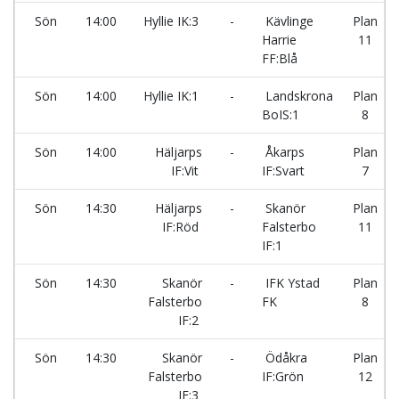
Sön
14:00
Hyllie IK:3
-
Kävlinge
Plan
Harrie
11
FF:Blå
Sön
14:00
Hyllie IK:1
-
Landskrona
Plan
BoIS:1
8
Sön
14:00
Häljarps
-
Åkarps
Plan
IF:Vit
IF:Svart
7
Sön
14:30
Häljarps
-
Skanör
Plan
IF:Röd
Falsterbo
11
IF:1
Sön
14:30
Skanör
-
IFK Ystad
Plan
Falsterbo
FK
8
IF:2
Sön
14:30
Skanör
-
Ödåkra
Plan
Falsterbo
IF:Grön
12
IF:3