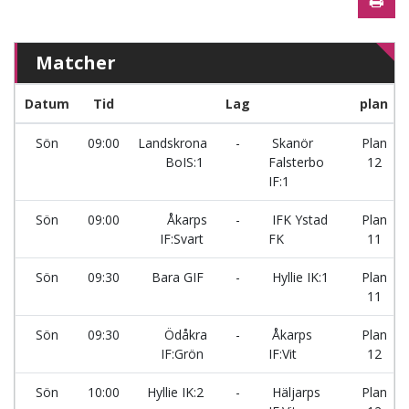
Matcher
Datum
Tid
Lag
plan
Sön
09:00
Landskrona
-
Skanör
Plan
BoIS:1
Falsterbo
12
IF:1
Sön
09:00
Åkarps
-
IFK Ystad
Plan
IF:Svart
FK
11
Sön
09:30
Bara GIF
-
Hyllie IK:1
Plan
11
Sön
09:30
Ödåkra
-
Åkarps
Plan
IF:Grön
IF:Vit
12
Sön
10:00
Hyllie IK:2
-
Häljarps
Plan