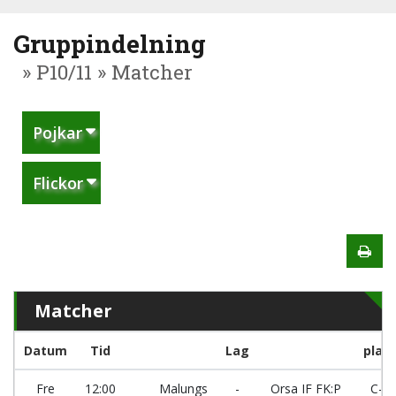
Gruppindelning
» P10/11 » Matcher
Pojkar
Flickor
Matcher
Datum
Tid
Lag
plan
Fre
12:00
Malungs
-
Orsa IF FK:P
C-