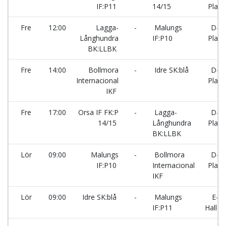
IF:P11
14/15
Plan
Fre
12:00
Lagga-
-
Malungs
D-
Långhundra
IF:P10
Plan
BK:LLBK
Fre
14:00
Bollmora
-
Idre SK:blå
D-
Internacional
Plan
IKF
Fre
17:00
Orsa IF FK:P
-
Lagga-
D-
14/15
Långhundra
Plan
BK:LLBK
Lör
09:00
Malungs
-
Bollmora
D-
IF:P10
Internacional
Plan
IKF
Lör
09:00
Idre SK:blå
-
Malungs
E-
IF:P11
Hallen