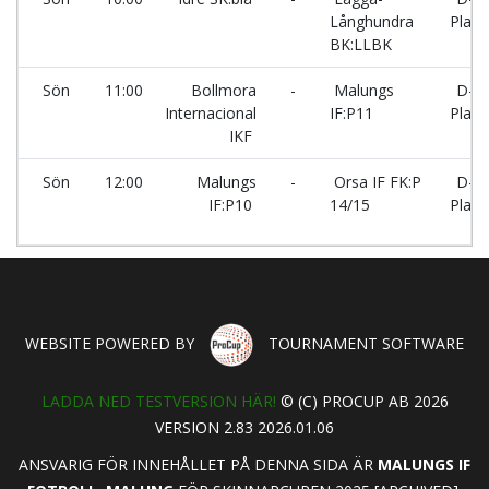
Långhundra
Plan
BK:LLBK
Sön
11:00
Bollmora
-
Malungs
D-
Internacional
IF:P11
Plan
IKF
Sön
12:00
Malungs
-
Orsa IF FK:P
D-
IF:P10
14/15
Plan
WEBSITE POWERED BY
TOURNAMENT SOFTWARE
LADDA NED TESTVERSION HÄR!
© (C) PROCUP AB 2026
VERSION 2.83 2026.01.06
ANSVARIG FÖR INNEHÅLLET PÅ DENNA SIDA ÄR
MALUNGS IF