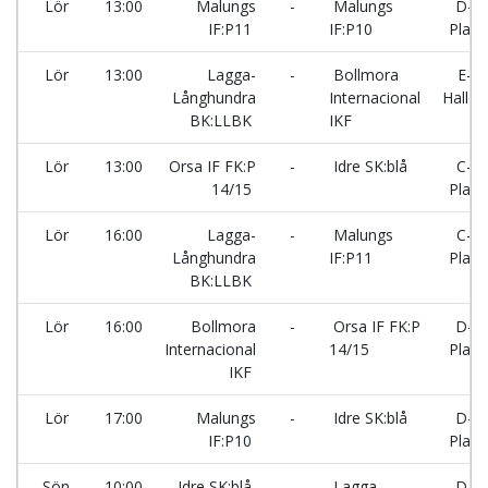
Lör
13:00
Malungs
-
Malungs
D-
IF:P11
IF:P10
Plan
Lör
13:00
Lagga-
-
Bollmora
E-
Långhundra
Internacional
Hallen
BK:LLBK
IKF
Lör
13:00
Orsa IF FK:P
-
Idre SK:blå
C-
14/15
Plan
Lör
16:00
Lagga-
-
Malungs
C-
Långhundra
IF:P11
Plan
BK:LLBK
Lör
16:00
Bollmora
-
Orsa IF FK:P
D-
Internacional
14/15
Plan
IKF
Lör
17:00
Malungs
-
Idre SK:blå
D-
IF:P10
Plan
Sön
10:00
Idre SK:blå
-
Lagga-
D-