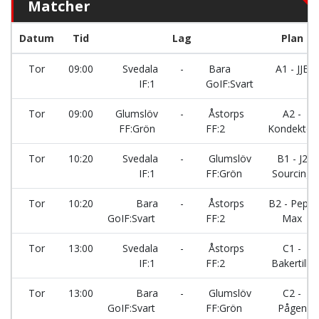
Matcher
Datum
Tid
Lag
Plan
Tor
09:00
Svedala
-
Bara
A1 - JJE
IF:1
GoIF:Svart
Tor
09:00
Glumslöv
-
Åstorps
A2 -
FF:Grön
FF:2
Kondektor
Tor
10:20
Svedala
-
Glumslöv
B1 - J2
IF:1
FF:Grön
Sourcing
Tor
10:20
Bara
-
Åstorps
B2 - Pepsi
GoIF:Svart
FF:2
Max
Tor
13:00
Svedala
-
Åstorps
C1 -
IF:1
FF:2
Bakertilly
Tor
13:00
Bara
-
Glumslöv
C2 -
GoIF:Svart
FF:Grön
Pågen