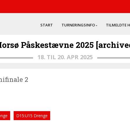
START
TURNERINGSINFO
TILMELDTE 
orsø Påskestævne 2025 [archive
18. TIL 20. APR 2025
mifinale 2
enge
D15:U15 Drenge