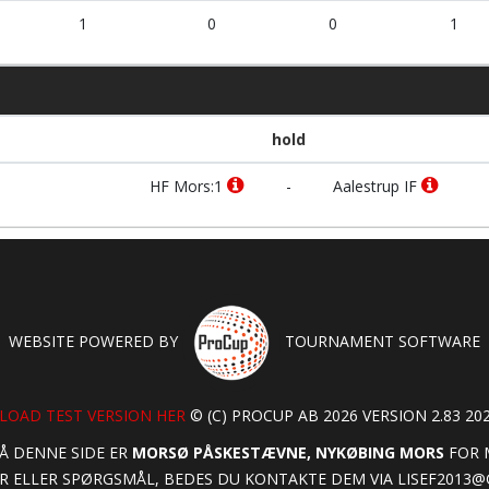
1
0
0
1
hold
HF Mors:1
-
Aalestrup IF
WEBSITE POWERED BY
TOURNAMENT SOFTWARE
OAD TEST VERSION HER
© (C) PROCUP AB 2026 VERSION 2.83 202
Å DENNE SIDE ER
MORSØ PÅSKESTÆVNE, NYKØBING MORS
FOR M
 ELLER SPØRGSMÅL, BEDES DU KONTAKTE DEM VIA
LISEF2013