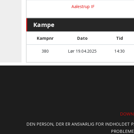
Aalestrup IF
Kampe
Kampnr
Dato
Tid
380
Lør 19.04.2025
14:30
DOWNL
DEN PERSON, DER ER ANSVARLIG FOR INDHOLDET P
PROBLEMER