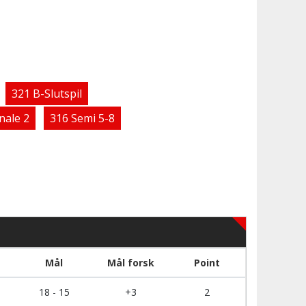
321 B-Slutspil
nale 2
316 Semi 5-8
Mål
Mål forsk
Point
18 - 15
+3
2