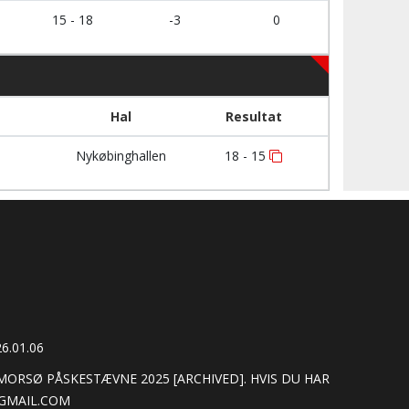
15 - 18
-3
0
Hal
Resultat
Nykøbinghallen
18 - 15
6.01.06
ORSØ PÅSKESTÆVNE 2025 [ARCHIVED]. HVIS DU HAR
@GMAIL.COM