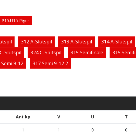
P15:U15 Piger
utspil
312 A-Slutspil
313 A-Slutspil
314 A-Slutspil
C-Slutspil
324 C-Slutspil
315 Semifinale
315 Semifi
 Semi 9-12
317 Semi 9-12 2
Ant kp
V
U
T
1
1
0
0