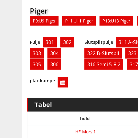
Piger
P9:U9 Piger
P11:U11 Piger
P13:U13 Piger
301
302
311 A-Sl
Pulje
Slutspilspulje
303
304
322 B-Slutspil
323 
305
306
316 Semi 5-8 2
317
plac.kampe
Tabel
hold
HF Mors:1