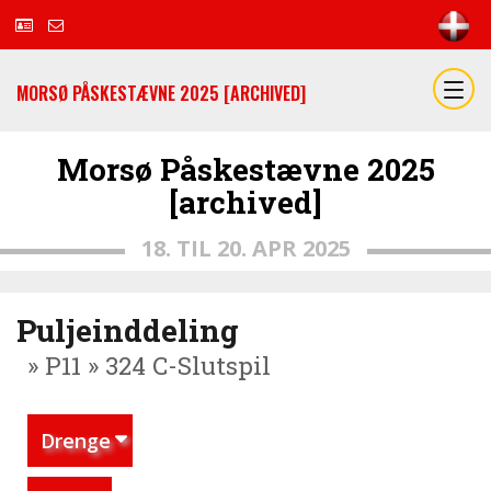
MORSØ PÅSKESTÆVNE 2025 [ARCHIVED]
Morsø Påskestævne 2025
[archived]
18. TIL 20. APR 2025
Puljeinddeling
» P11 » 324 C-Slutspil
Drenge