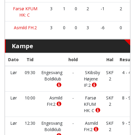
Farsø KFUM
3
1
0
2
-1
2
HK: C
Asmild FH:2
3
0
0
3
-6
0
Kampe
Dato
Tid
hold
Hal
Result
Lør
09:30
Engesvang
-
SKibsby
SKF
4 - 4
Boldklub
Højene
2
IF:2
Lør
10:00
Asmild
-
Farsø
SKF
8 - 9
FH:2
KFUM
2
HK: C
Lør
12:30
Engesvang
-
Asmild
SKF
9 - 5
Boldklub
FH:2
2