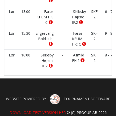
Lør
13:00
Farsø
-
SKibsby
SKF
6 - 7
KFUM HK:
Højene
2
C
IF:2
Lør
15:30
Engesvang
-
Farsø
SKF
9 - 8
Boldklub
KFUM
2
HK: C
Lør
16:00
SKibsby
-
Asmild
SKF
8 - 7
Højene
FH:2
2
IF:2
WEBSITE POWERED BY
TOURNAMENT SOFTWARE
DOWNLOAD TEST VERSION HER
© (C) PROCUP AB 2026