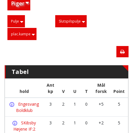
Piger
Pulje
Slutspilspulje
plac.kampe
Tabel
Ant
Mål
hold
kp
V
U
T
forsk
Point
Engesvang
3
2
1
0
+5
5
Boldklub
SKibsby
3
2
1
0
+2
5
Højene IF:2