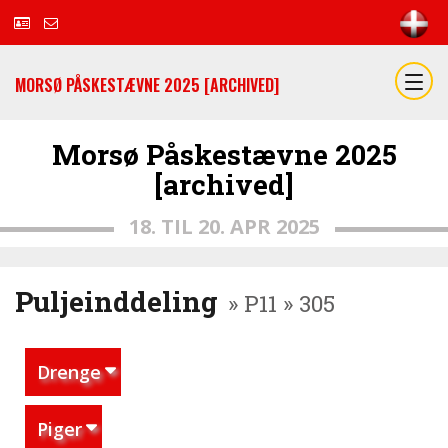
MORSØ PÅSKESTÆVNE 2025 [ARCHIVED]
Morsø Påskestævne 2025
[archived]
18. TIL 20. APR 2025
Puljeinddeling
» P11 » 305
Drenge
Piger