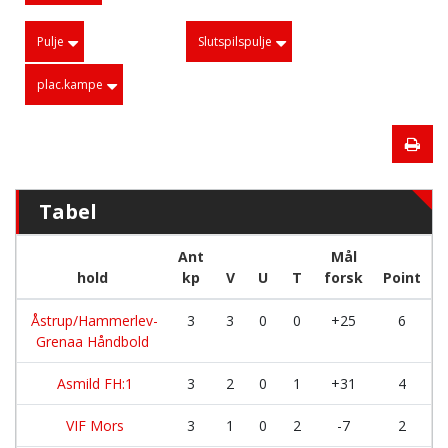
Pulje
Slutspilspulje
plac.kampe
Tabel
Ant
Mål
hold
kp
V
U
T
forsk
Point
Åstrup/Hammerlev-
3
3
0
0
+25
6
Grenaa Håndbold
Asmild FH:1
3
2
0
1
+31
4
VIF Mors
3
1
0
2
-7
2