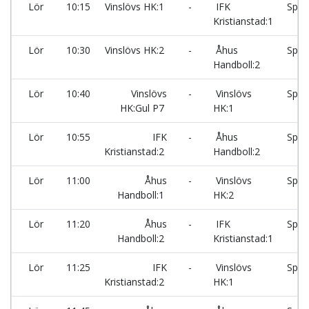
Lör
10:15
Vinslövs HK:1
-
IFK
Spar
Kristianstad:1
Lör
10:30
Vinslövs HK:2
-
Åhus
Spar
Handboll:2
Lör
10:40
Vinslövs
-
Vinslövs
Spar
HK:Gul P7
HK:1
Lör
10:55
IFK
-
Åhus
Spar
Kristianstad:2
Handboll:2
Lör
11:00
Åhus
-
Vinslövs
Spar
Handboll:1
HK:2
Lör
11:20
Åhus
-
IFK
Spar
Handboll:2
Kristianstad:1
Lör
11:25
IFK
-
Vinslövs
Spar
Kristianstad:2
HK:1