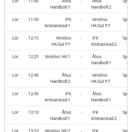
Lör
11:45
Åhus
-
Åhus
Spar
Handboll:1
Handboll:2
Lör
11:50
IFK
-
Vinslövs
Spar
Kristianstad:1
HK:Gul P7
Lör
12:15
Vinslövs
-
IFK
Spar
HK:Gul P7
Kristianstad:2
Lör
12:25
Vinslövs HK:1
-
Åhus
Spar
Handboll:1
Lör
12:40
Åhus
-
Vinslövs
Spar
Handboll:2
HK:Gul P7
Lör
12:45
IFK
-
Åhus
Spar
Kristianstad:1
Handboll:1
Lör
13:10
Åhus
-
IFK
Spar
Handboll:1
Kristianstad:2
Lör
13:10
Vinslövs HK:2
-
IFK
Spar