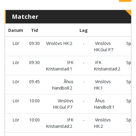
Matcher
Datum
Tid
Lag
Lör
09:30
Vinslövs HK:2
-
Vinslövs
Spar
HK:Gul P7
Lör
09:30
IFK
-
IFK
Spar
Kristianstad:1
Kristianstad:2
Lör
09:45
Åhus
-
Vinslövs
Spar
Handboll:2
HK:1
Lör
10:00
Vinslövs
-
Åhus
Spar
HK:Gul P7
Handboll:1
Lör
10:00
IFK
-
Vinslövs
Spar
Kristianstad:2
HK:2