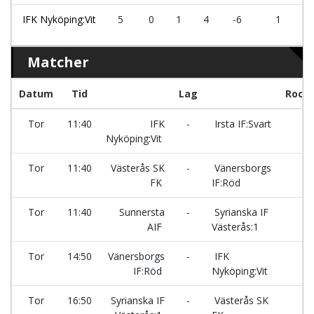
IFK Nyköping:Vit
5
0
1
4
-6
1
Matcher
Datum
Tid
Lag
Rock
Tor
11:40
IFK
-
Irsta IF:Svart
R
Nyköping:Vit
Tor
11:40
Västerås SK
-
Vänersborgs
R
FK
IF:Röd
Tor
11:40
Sunnersta
-
Syrianska IF
A
AIF
Västerås:1
Tor
14:50
Vänersborgs
-
IFK
A
IF:Röd
Nyköping:Vit
Tor
16:50
Syrianska IF
-
Västerås SK
A