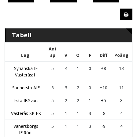
Tabell
Ant
Lag
sp
V
O
F
Diff
Poäng
Syrianska IF
5
4
1
0
+8
13
Västerås:1
Sunnersta AIF
5
3
2
0
+10
11
Irsta IF:Svart
5
2
2
1
+5
8
Västerås SK FK
5
1
1
3
-8
4
Vänersborgs
5
1
1
3
-9
4
IF:Röd