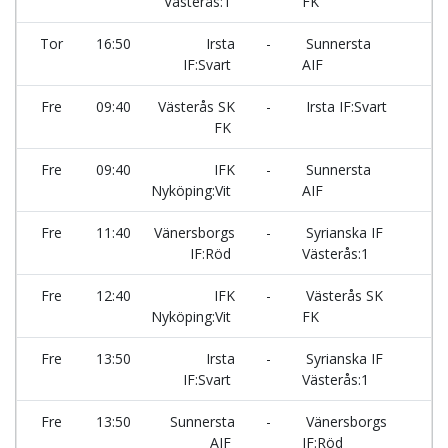
Västerås:1
FK
Tor
16:50
Irsta
-
Sunnersta
A
IF:Svart
AIF
Fre
09:40
Västerås SK
-
Irsta IF:Svart
R
FK
Fre
09:40
IFK
-
Sunnersta
R
Nyköping:Vit
AIF
Fre
11:40
Vänersborgs
-
Syrianska IF
A
IF:Röd
Västerås:1
Fre
12:40
IFK
-
Västerås SK
R
Nyköping:Vit
FK
Fre
13:50
Irsta
-
Syrianska IF
A
IF:Svart
Västerås:1
Fre
13:50
Sunnersta
-
Vänersborgs
A
AIF
IF:Röd