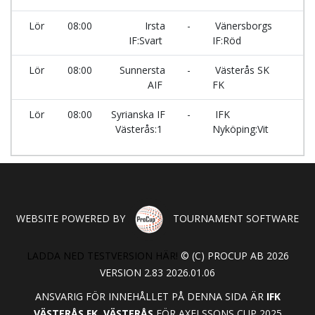
Lör
08:00
Irsta
-
Vänersborgs
R
IF:Svart
IF:Röd
Lör
08:00
Sunnersta
-
Västerås SK
A
AIF
FK
Lör
08:00
Syrianska IF
-
IFK
A
Västerås:1
Nyköping:Vit
WEBSITE POWERED BY
TOURNAMENT SOFTWARE
LADDA NED TESTVERSION HÄR!
© (C) PROCUP AB 2026
VERSION 2.83 2026.01.06
ANSVARIG FÖR INNEHÅLLET PÅ DENNA SIDA ÄR
IFK
VÄSTERÅS FK, VÄSTERÅS
FÖR AXELSSONS CUP 2025